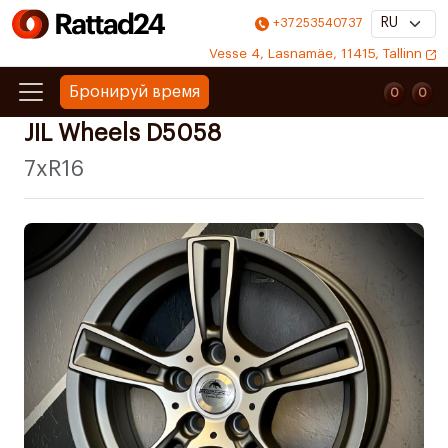
+37253540737
Vesse 4, Lasnamäe, 11415, Tallinn
Бронируй время
0
0
0
0
JIL Wheels D5058
7xR16