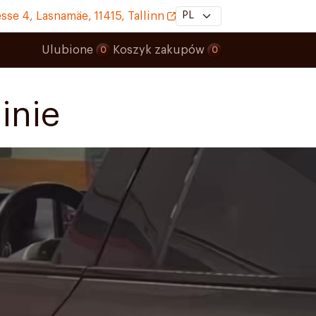
sse 4, Lasnamäe, 11415, Tallinn
Ulubione
Koszyk zakupów
0
0
inie