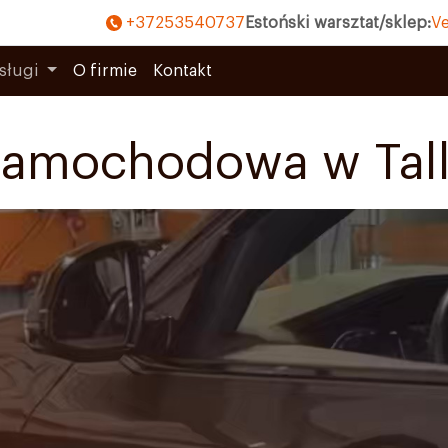
+37253540737
Estoński warsztat/sklep:
Ve
sługi
O firmie
Kontakt
samochodowa w Tall