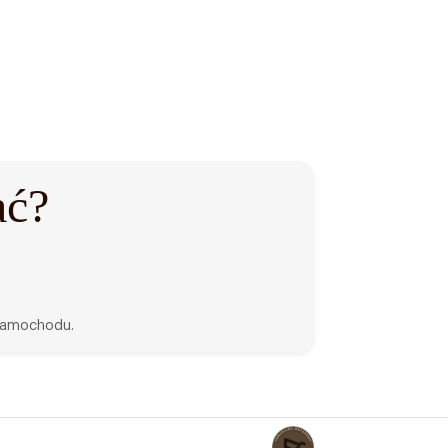
ać?
 samochodu.