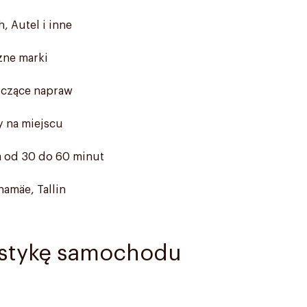
 Autel i inne
żne marki
yczące napraw
 na miejscu
a od 30 do 60 minut
namäe, Tallin
ostykę samochodu