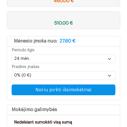
460.00 €
510.00 €
Mėnesio įmoka nuo:
27.60 €
Periodo ilgis
Pradinis įnašas
Noriu pirkti išsimokėtinai
Mokėjimo galimybės
Nedelsiant sumokėti visą sumą