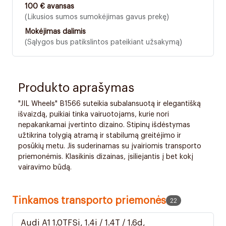
100 € avansas
(Likusios sumos sumokėjimas gavus prekę)
Mokėjimas dalimis
(Sąlygos bus patikslintos pateikiant užsakymą)
Produkto aprašymas
"JIL Wheels" B1566 suteikia subalansuotą ir elegantišką
išvaizdą, puikiai tinka vairuotojams, kurie nori
nepakankamai įvertinto dizaino. Stipinų išdėstymas
užtikrina tolygią atramą ir stabilumą greitėjimo ir
posūkių metu. Jis suderinamas su įvairiomis transporto
priemonėmis. Klasikinis dizainas, įsiliejantis į bet kokį
vairavimo būdą.
Tinkamos transporto priemonės
22
Audi A1 1.0TFSi, 1.4i / 1.4T / 1.6d,