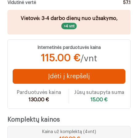
Vidutinė vertė
57.1
Vietovė: 3-4 darbo dienų nuo užsakymo,
>4 vnt
Internetinės parduotuvės kaina
115.00 €
/vnt
Įdėti į krepšelį
Parduotuvės kaina
Jūsų sutaupyta suma
130.00 €
15.00 €
Komplektų kainos
Kaina už komplektą (4vnt)