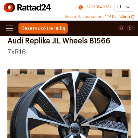
+37253540737
Vesse 4, Lasnamäe, 11415, Tallinn
Rezervuokite laiką
0
0
0
0
Audi Replika JIL Wheels B1566
7xR16