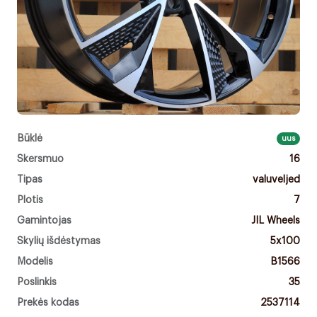
Būklė
uus
Skersmuo
16
Tipas
valuveljed
Plotis
7
Gamintojas
JIL Wheels
Skylių išdėstymas
5x100
Modelis
B1566
Poslinkis
35
Prekės kodas
2537114