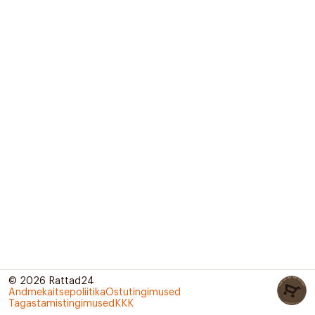
© 2026 Rattad24
Andmekaitsepoliitika
Ostutingimused
Tagastamistingimused
KKK