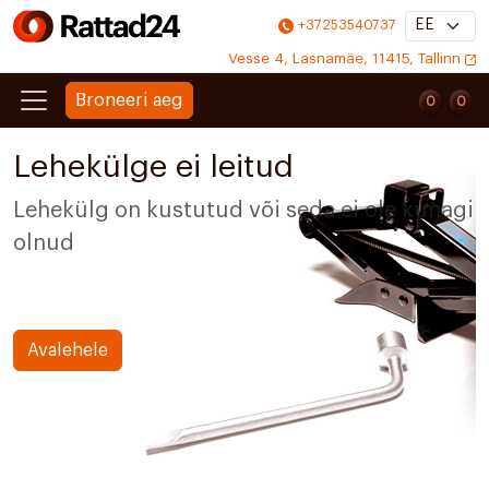
+37253540737
Vesse 4, Lasnamäe, 11415, Tallinn
Broneeri aeg
0
0
0
0
Lehekülge ei leitud
Lehekülg on kustutud või seda ei ole kunagi
olnud
Avalehele